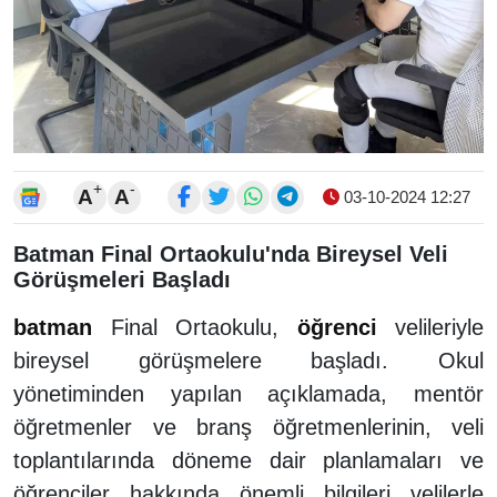
+
-
A
A
03-10-2024 12:27
Batman Final Ortaokulu'nda Bireysel Veli
Görüşmeleri Başladı
batman
Final Ortaokulu,
öğrenci
velileriyle
bireysel görüşmelere başladı. Okul
yönetiminden yapılan açıklamada, mentör
öğretmenler ve branş öğretmenlerinin, veli
toplantılarında döneme dair planlamaları ve
öğrenciler hakkında önemli bilgileri velilerle