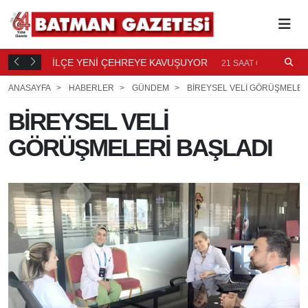
TI
İLÇE YENİ ÇEHREYE KAVUŞUYOR
B
21
21 SAAT ÖNCE
Ö
ANASAYFA
HABERLER
GÜNDEM
BİREYSEL VELİ GÖRÜŞMELER
BİREYSEL VELİ
GÖRÜŞMELERİ BAŞLADI