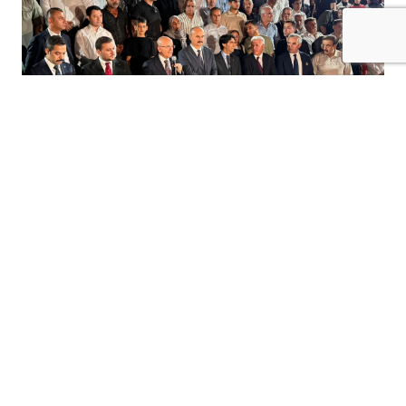
+
-
A
A
08-08-2026 12:19
GERCÜŞ’TE DEĞİŞİM BAŞLADI:
CADDELER YENİLENİYOR, İLÇE YENİ
ÇEHREYE KAVUŞUYOR
gercüş
’te hayata geçirilen Sokak
Sağlıklaştırma Projesi ile ilçe merkezindeki
cadde ve sokaklarda kapsamlı yenileme