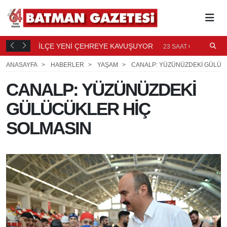
TI
İLÇE YENİ ÇEHREYE KAVUŞUYOR
B
23
23 SAAT ÖNCE
Ö
ANASAYFA
HABERLER
YAŞAM
CANALP: YÜZÜNÜZDEKİ GÜLÜC
CANALP: YÜZÜNÜZDEKİ
GÜLÜCÜKLER HİÇ
SOLMASIN