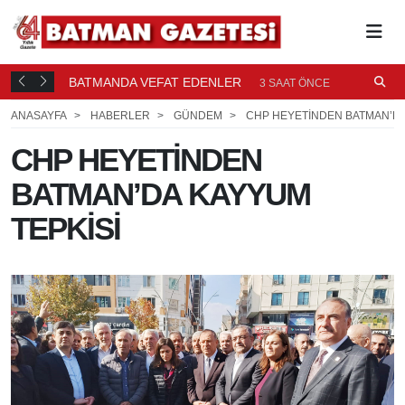
BATMANDA VEFAT EDENLER
Ü
3 SAAT ÖNCE
ANASAYFA
HABERLER
GÜNDEM
CHP HEYETİNDEN BATMAN’DA
CHP HEYETİNDEN
BATMAN’DA KAYYUM
TEPKİSİ