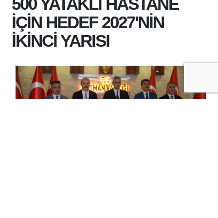
500 YATAKLI HASTANE
İÇİN HEDEF 2027'NİN
İKİNCİ YARISI
+
-
A
A
30-07-2026 22:34