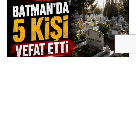
+
-
A
A
09-08-2026 14:09
Batman'da 08-09 Ağustos 2026 tarihinde
vefat eden vatandaşların isimleri ve
taziye bilgileri
Belkisa ANAÇ
TAZİYE BİLGİLERİ
Doğum Tarihi
02.06.1940