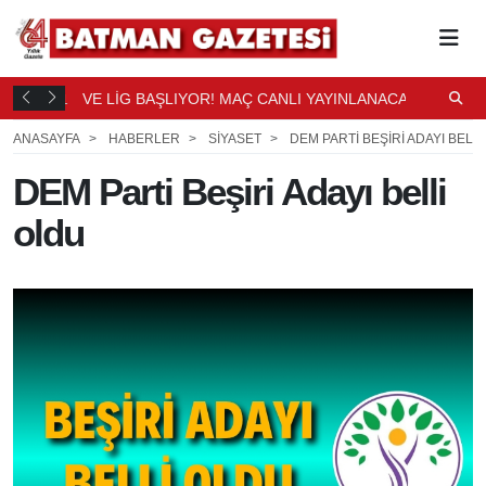
DÜŞTÜ
VE LİG BAŞLIYOR! MAÇ CANLI YAYINLANACAK
S
1
2
SAAT ÖNCE
S
ANASAYFA
HABERLER
SİYASET
DEM PARTI BEŞIRI ADAYI BELL
DEM Parti Beşiri Adayı belli
oldu