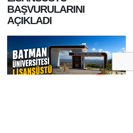
BAŞVURULARINI
AÇIKLADI
+
-
A
A
05-08-2026 10:45
Yüksek lisans ve doktora hayali kuran