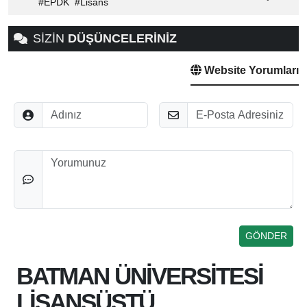
EPDK
Lisans
SİZİN
DÜŞÜNCELERİNİZ
Website Yorumları
Adınız
E-Posta
Düşünceleriniz
BATMAN ÜNİVERSİTESİ
LİSANSÜSTÜ