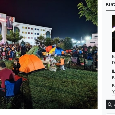
BUG
B
D
İ
K
B
Y