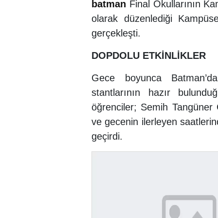
batman
Final Okullarının Ka
olarak düzenlediği Kampüse 
gerçekleşti.
DOPDOLU ETKİNLİKLER
Gece boyunca Batman’dak
stantlarının hazır bulund
öğrenciler; Semih Tangüner O
ve gecenin ilerleyen saatleri
geçirdi.