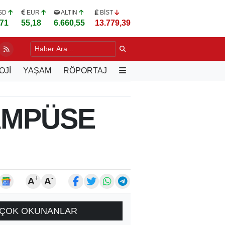
SD
EUR
ALTIN
BİST
,71
55,18
6.660,55
13.779,39
DA YILLARIN SORUNU DEĞİŞİYOR
7 SAAT ÖNCE
OJİ
YAŞAM
RÖPORTAJ
AMPÜSE
+
-
A
A
ÇOK OKUNANLAR