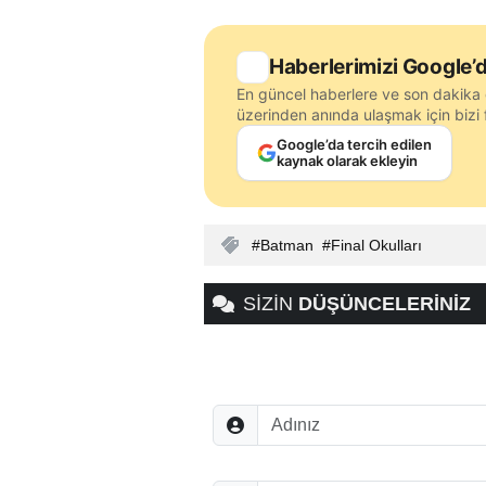
Haberlerimizi Google’d
En güncel haberlere ve son dakika 
üzerinden anında ulaşmak için bizi f
Google’da tercih edilen
kaynak olarak ekleyin
Batman
Final Okulları
SİZİN
DÜŞÜNCELERİNİZ
Adınız