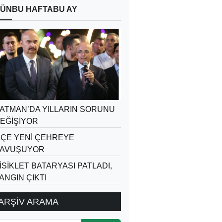
ÜN
BU HAFTA
BU AY
ATMAN’DA YILLARIN SORUNU
EĞİŞİYOR
LÇE YENİ ÇEHREYE
AVUŞUYOR
İSİKLET BATARYASI PATLADI,
ANGIN ÇIKTI
ARŞİV ARAMA