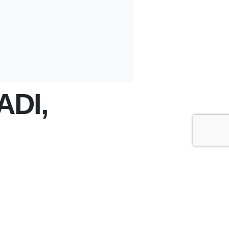
ADI,
+
-
A
A
ÇOK OKUNANLAR
ÜN
BU HAFTA
BU AY