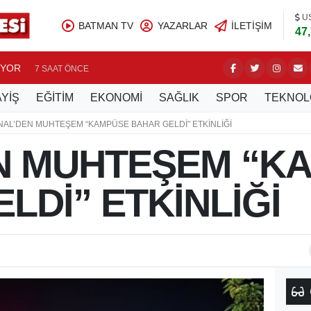
U
BATMAN TV
YAZARLAR
İLETIŞIM
47
UYOR
BATMAN’
7 SAAT ÖNCE
YİŞ
EĞİTİM
EKONOMİ
SAĞLIK
SPOR
TEKNOL
NAL’DEN MUHTEŞEM “KAMPÜSE BAHAR GELDİ” ETKİNLİĞİ
EN MUHTEŞEM “K
LDİ” ETKİNLİĞİ