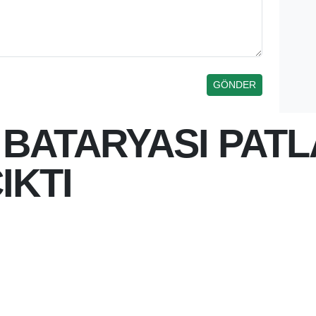
 BATARYASI PATL
IKTI
 12:32
 BATARYASI PATLADI, İTFAİYE
BUG