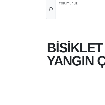
Düşünceleriniz
BİSİKLET
YANGIN Ç
08-08-2026 12:27
08-08-2026
BATMAN'DA BİSİKLET
MÜDAHALE ETTİ