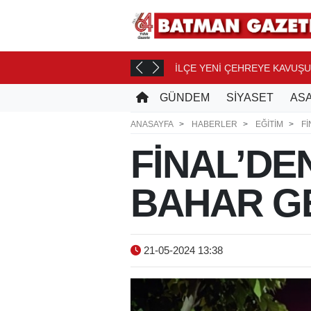
İLÇE YENİ ÇEHREYE KAVUŞ
 SAAT ÖNCE
GÜNDEM
SİYASET
ASA
ANASAYFA
HABERLER
EĞİTİM
Fİ
FİNAL’D
BAHAR GE
21-05-2024 13:38