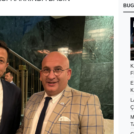
BUG
K
F
E
K
L
Ç
M
T