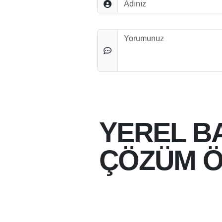
Düşünceleriniz
YEREL B
ÇÖZÜM Ö
21-10-2024 11:59
21-10-2024
21 EKIM 1860 TARIH