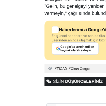
"Gelin, bu genelgeyi yeniden 
vermeyin," çağrısında bulund
Haberlerimizi Google’d
En güncel haberlere ve son dakika 
üzerinden anında ulaşmak için bizi f
Google’da tercih edilen
kaynak olarak ekleyin
TİGAD
Okan Geçgel
SİZİN
DÜŞÜNCELERİNİZ
Adınız