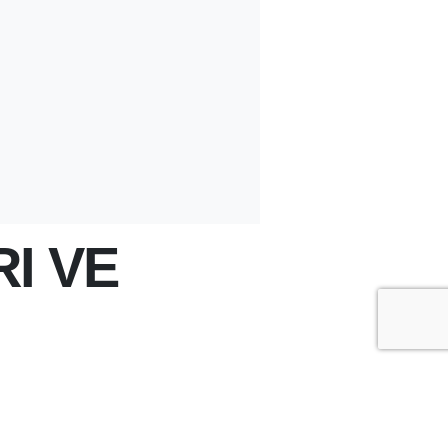
I VE
+
-
A
A