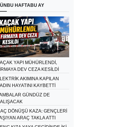
ÜN
BU HAFTA
BU AY
AÇAK YAPI MÜHÜRLENDİ,
İRMAYA DEV CEZA KESİLDİ
LEKTRİK AKIMINA KAPILAN
ADIN HAYATINI KAYBETTİ
AMBALAR GÜNDÜZ DE
ALIŞACAK
AÇ DÖNÜŞÜ KAZA: GENÇLERİ
AŞIYAN ARAÇ TAKLA ATTI