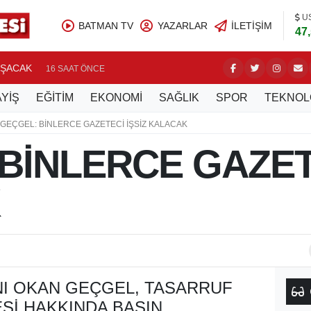
U
BATMAN TV
YAZARLAR
İLETIŞIM
47
IŞACAK
PETROLS
16 SAAT ÖNCE
YİŞ
EĞİTİM
EKONOMİ
SAĞLIK
SPOR
TEKNOL
GEÇGEL: BİNLERCE GAZETECİ İŞSİZ KALACAK
BİNLERCE GAZETE
NI OKAN GEÇGEL, TASARRUF
SI HAKKINDA BASIN