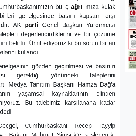
"Cumhurbaşkanımızın bu ç
ağrı
mıza kulak
birleri genelgesinde basını kapsam dışı
mdır. AK
parti
Genel Başkan Yardımcısı
lepleri değerlendirdiklerini ve bir çözüme
nı belirtti. Ümit ediyoruz ki bu sorun bir an
erini kullandı.
genelgesinin gözden geçirilmesi ve basının
ı gerektiği yönündeki taleplerini
rti Medya Tanıtım Başkanı Hamza Dağ’a
edyanın yaşamsal kaynaklarının elinden
nıyoruz. Bu talebimiz karşılanana kadar
dedi.
Geçgel, Cumhurbaşkanı Recep Tayyip
ye Bakanı Mehmet Şimşek’e seslenerek,