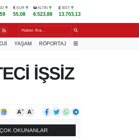
SD
EUR
ALTIN
BİST
,59
55,08
6.523,88
13.703,13
POR'DAN TARAFTARA KOMBİNE VE PASSOLİG ÇAĞRISI
17 SAAT
OJİ
YAŞAM
RÖPORTAJ
Cİ İŞSİZ
+
-
A
A
ÇOK OKUNANLAR