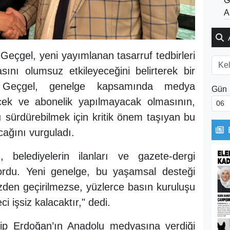
G
A
çgel, yeni yayımlanan tasarruf tedbirleri
ını olumsuz etkileyeceğini belirterek bir
 Geçgel, genelge kapsamında medya
Gün
ecek ve abonelik yapılmayacak olmasının,
 sürdürebilmek için kritik önem taşıyan bu
ağını vurguladı.
belediyelerin ilanları ve gazete-dergi
ıyordu. Yeni genelge, bu yaşamsal desteği
den geçirilmezse, yüzlerce basın kuruluşu
 işsiz kalacaktır," dedi.
p Erdoğan’ın Anadolu medyasına verdiği