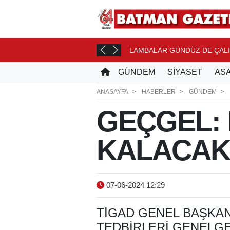
MELERİNE...
LAMBALAR GÜNDÜZ DE ÇAL
16 SAAT ÖNCE
GÜNDEM
SİYASET
ASA
ANASAYFA
HABERLER
GÜNDEM
GEÇGEL: 
KALACAK
07-06-2024 12:29
TİGAD GENEL BAŞKA
TEDBIRLERI GENELGE