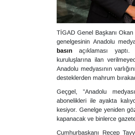
TİGAD Genel Başkanı Okan Ge
genelgesinin Anadolu medyas
basın
açıklaması yaptı.
kuruluşlarına ilan verilmey
Anadolu medyasının varlığını
desteklerden mahrum bırakac
Geçgel, "Anadolu medyası, 
abonelikleri ile ayakta kal
kesiyor. Genelge yeniden göz
kapanacak ve binlerce gazeteci
Cumhurbaşkanı Recep Tayyi