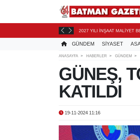
2027 YILI İNŞAAT MALİYET 
AT ÖNCE
GÜNDEM
SİYASET
ASA
ANASAYFA
HABERLER
GÜNDEM
GÜNEŞ, T
KATILDI
19-11-2024 11:16