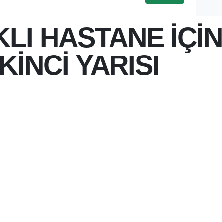
KLI HASTANE İÇİ
İKİNCİ YARISI
 22:38
LTYAPISI DAHA DA
BUG