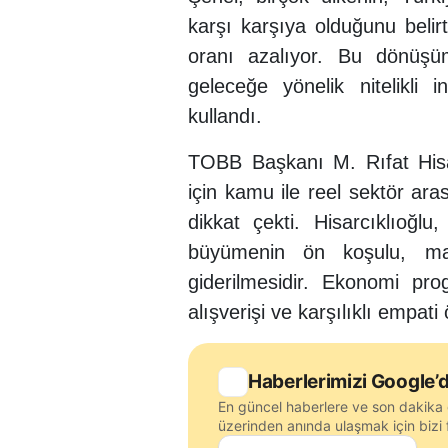
karşı karşıya olduğunu belir
oranı azalıyor. Bu dönüşü
geleceğe yönelik nitelikli i
kullandı.
TOBB Başkanı M. Rıfat Hisarc
için kamu ile reel sektör aras
dikkat çekti. Hisarcıklıoğlu
büyümenin ön koşulu, makro
giderilmesidir. Ekonomi pr
alışverişi ve karşılıklı empati
Haberlerimizi Google’d
En güncel haberlere ve son dakika 
üzerinden anında ulaşmak için bizi f