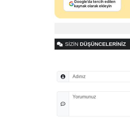
Google’da tercih edilen
kaynak olarak ekleyin
SİZİN
DÜŞÜNCELERİNİZ
Adınız
Düşünceleriniz