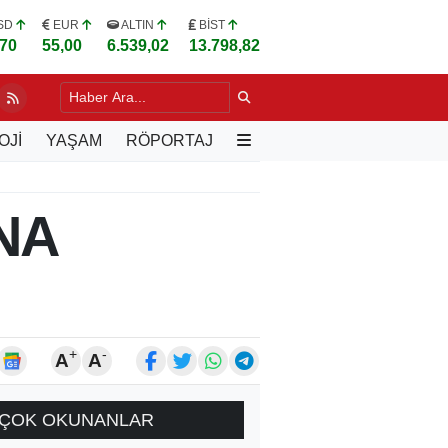
SD
EUR
ALTIN
BİST
,70
55,00
6.539,02
13.798,82
LU, VARŞOVA'DA TÜRK İŞ İNSANLARIYLA BULUŞTU
17 SAAT ÖNCE
OJİ
YAŞAM
RÖPORTAJ
NA
+
-
A
A
ÇOK OKUNANLAR