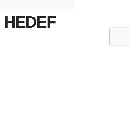
N HEDEF
+
-
A
A
ÇOK OKUNANLAR
ÜN
BU HAFTA
BU AY