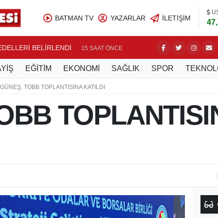
U
BATMAN TV
YAZARLAR
İLETIŞIM
47
BEDELLERİ BELİRLENDİ
NASIROĞ
15 SAAT ÖNCE
YİŞ
EĞİTİM
EKONOMİ
SAĞLIK
SPOR
TEKNOL
GÜNEŞ, TOBB TOPLANTISINA KATILDI
OBB TOPLANTISI