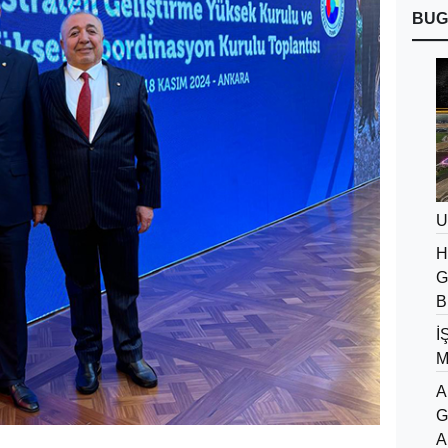
BUG
U
H
G
B
İ
M
A
G
A