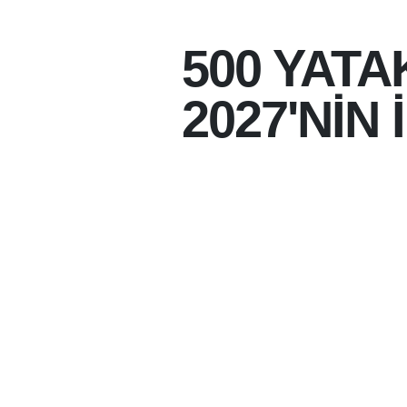
500 YATA
2027'NİN 
30-07-2026 22:34
30-07-2026
BATMAN'IN SAĞLIK A
GÜÇLENECEK