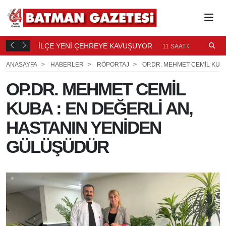
TI
İLÇE YENİ ÇEHREYE KAVUŞUYOR
B
11
11 SAAT ÖNCE
Ö
ANASAYFA
HABERLER
RÖPORTAJ
OP.DR. MEHMET CEMİL KUB
OP.DR. MEHMET CEMİL
KUBA : EN DEĞERLİ AN,
HASTANIN YENİDEN
GÜLÜŞÜDÜR