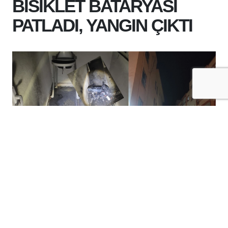
BİSİKLET BATARYASI
PATLADI, YANGIN ÇIKTI
+
-
A
A
08-08-2026 12:27
BATMAN'DA BİSİKLET BATARYASI
PATLADI, İTFAİYE MÜDAHALE ETTİ