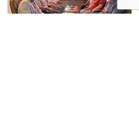
+
-
A
A
06-08-2026 17:19
Saadet Partisi Batman İl Başkanı Mehmet
Fırat ve yönetim kurulu üyeleri, siyasi
partilere yönelik ziyaret programı
kapsamında Milliyetçi Hareket Partisi
(MHP) Batman Merkez İlçe Başkanlığı'nı
ziyaret etti.
MHP
batman
Merkez İlçe Başkanı Ramazan
Toy tarafından karşılanan Saadet Partisi