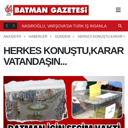
LİRLENDİ
NASIROĞLU, VARŞOVA'DA TÜRK İŞ İNSANLARIYLA
U
BULUŞTU
9 SAAT ÖNCE
ANASAYFA
HABERLER
GÜNDEM
HERKES KONUŞTU,KARAR VAT
HERKES KONUŞTU,KARAR
VATANDAŞIN...