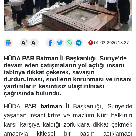
+
-
A
A
01-02-2026 18:27
HÜDA PAR Batman İl Başkanlığı, Suriye'de
devam eden çatışmaların yol açtığı insani
tabloya dikkat çekerek, savaşın
durdurulması, sivillerin korunması ve insani
yardımların kesintisiz ulaştırılması
çağrısında bulundu.
HÜDA PAR
batman
İl Başkanlığı, Suriye'de
yaşanan insani krize ve mazlum Kürt halkının
karşı karşıya kaldığı zorluklara dikkat çekmek
amacıyla kitlesel bir basın açıklaması