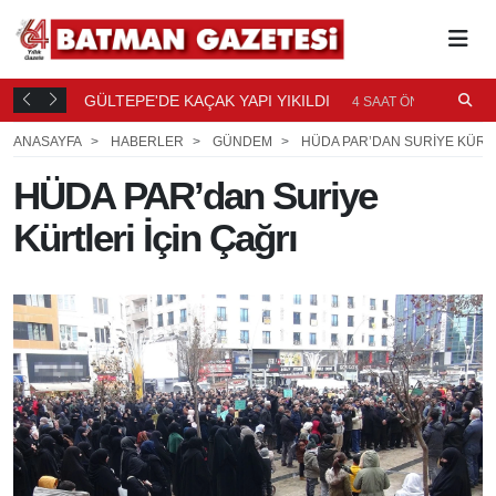
BATMAN SİYASETİNDE DİYALOG TEMASI
AT ÖNCE
21 SAAT
ÖNCE
ANASAYFA
HABERLER
GÜNDEM
HÜDA PAR’DAN SURIYE KÜRTL
HÜDA PAR’dan Suriye
Kürtleri İçin Çağrı