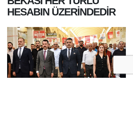
BEKASI HER TÜRLÜ
HESABIN ÜZERİNDEDİR
+
-
A
A
20-07-2026 13:41
Milliyetçi Hareket Partisi Hasankeyf İlçe
Başkanlığı'nın 15. Olağan Kongresi'nde