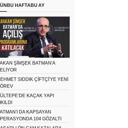
ÜN
BU HAFTA
BU AY
AKAN ŞİMŞEK BATMAN'A
ELİYOR
EHMET SIDDIK ÇİFTÇİ'YE YENİ
ÖREV
ÜLTEPE'DE KAÇAK YAPI
IKILDI
ATMAN'I DA KAPSAYAN
PERASYONDA 104 GÖZALTI