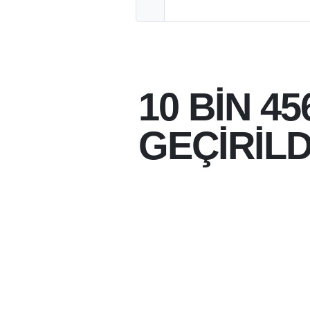
10 BİN 4
GEÇİRİLD
05-08-2026 10:14
05-08-2026
BATMAN'DA DÜZENL
SKUNK ILE 10 BINI 
GEÇIRILDI.