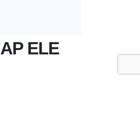
HAP ELE
+
-
A
A
ÇOK OKUNANLAR
ÜN
BU HAFTA
BU AY