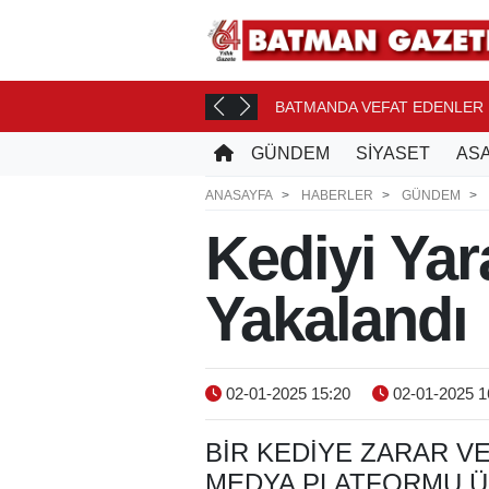
ONASI YOLCUSU
BATMANDA VEFAT EDENLER
5 SAAT ÖNCE
GÜNDEM
SİYASET
ASA
ANASAYFA
HABERLER
GÜNDEM
Kediyi Yar
Yakalandı
02-01-2025 15:20
02-01-2025 1
BIR KEDIYE ZARAR V
MEDYA PLATFORMU ÜZ