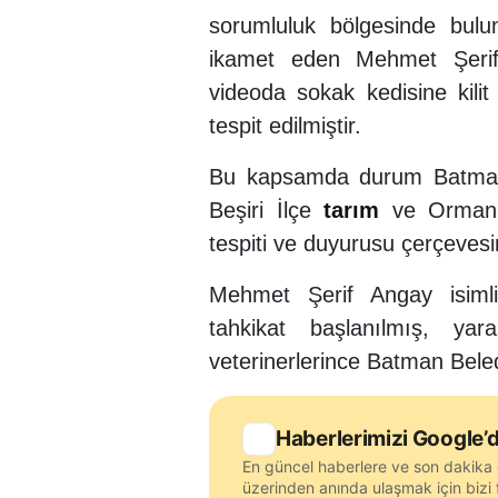
sorumluluk bölgesinde bul
ikamet eden Mehmet Şerif
videoda sokak kedisine kilit
tespit edilmiştir.
Bu kapsamda durum Batman Cu
Beşiri İlçe
tarım
ve Orman M
tespiti ve duyurusu çerçevesi
Mehmet Şerif Angay isimli
tahkikat başlanılmış, ya
veterinerlerince Batman Beled
Haberlerimizi Google’d
En güncel haberlere ve son dakika 
üzerinden anında ulaşmak için bizi f