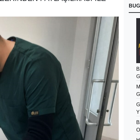
BUG
B
G
M
G
G
Y
B
O