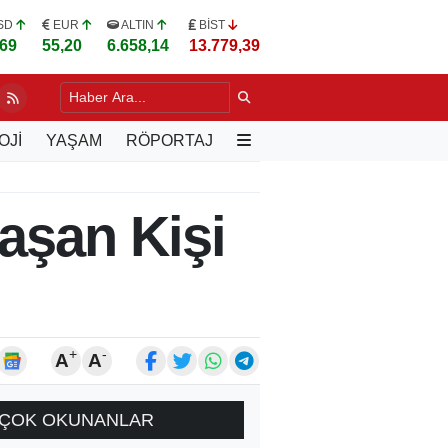
SD
EUR
ALTIN
BİST
,69
55,20
6.658,14
13.779,39
LERE UYGULAMALI "YEŞİL BUDAMA" EĞİTİMİ
7 SAAT ÖNCE
OJİ
YAŞAM
RÖPORTAJ
aşan Kişi
+
-
A
A
ÇOK OKUNANLAR