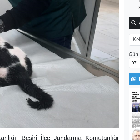
H
D
Gün
nlığı, Beşiri İlçe Jandarma Komutanlığı