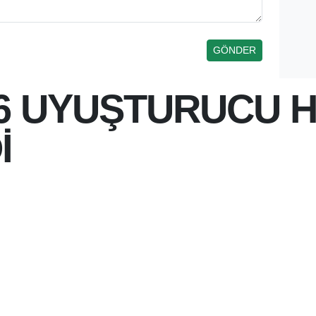
56 UYUŞTURUCU 
İ
 10:42
ENEN OPERASYONDA 617 GRAM
AŞKIN UYUŞTURUCU HAP ELE
BUG