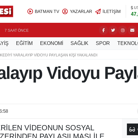
U
BATMAN TV
YAZARLAR
İLETIŞIM
47
ÜRETİCİ
7 SAAT ÖNCE
YİŞ
EĞİTİM
EKONOMİ
SAĞLIK
SPOR
TEKNOL
KEDIYI YARALAYIP VIDOYU PAYLAŞAN KIŞI YAKALANDI
alayıp Vidoyu Payl
6:58
ERILEN VIDEONUN SOSYAL
ERINDEN PAYLAŞILMASI ILE