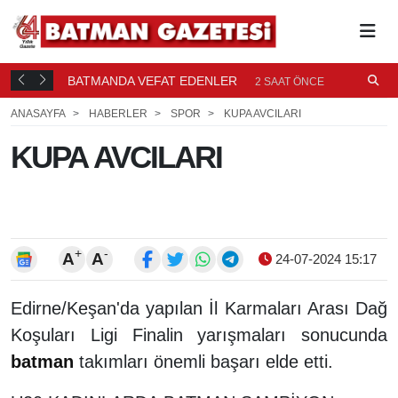
BATMANDA VEFAT EDENLER
2 SAAT ÖNCE
ANASAYFA
HABERLER
SPOR
KUPA AVCILARI
KUPA AVCILARI
+
-
A
A
24-07-2024 15:17
Edirne/Keşan'da yapılan İl Karmaları Arası Dağ
Koşuları Ligi Finalin yarışmaları sonucunda
batman
takımları önemli başarı elde etti.