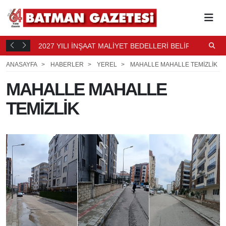
2027 YILI İNŞAAT MALİYET BEDELLERİ BELİRLENDİ
N
14 SAAT
B
15 SAAT ÖNCE
ANASAYFA
HABERLER
YEREL
MAHALLE MAHALLE TEMİZLİK
MAHALLE MAHALLE
TEMİZLİK