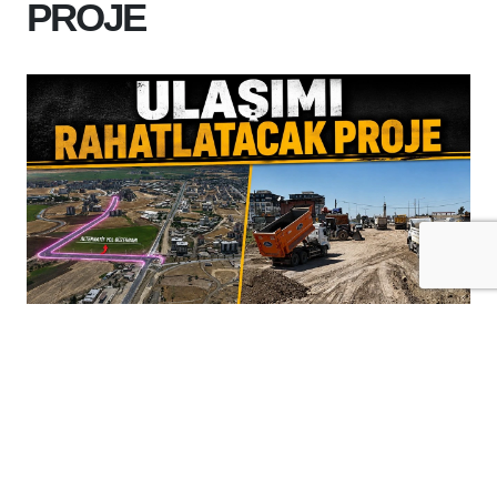
PROJE
+
-
A
A
06-08-2026 14:27
Batman Belediyesi, Eski Çöp Kavşağı ile
Hasankeyf TÜVTÜRK Kavşağı arasında
yapılması planlanan alternatif bağlantı