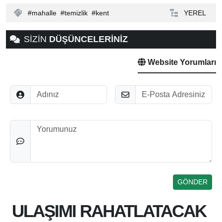
mahalle
temizlik
kent
YEREL
SİZİN
DÜŞÜNCELERİNİZ
Website Yorumları
Adınız
E-Posta
Düşünceleriniz
ULAŞIMI RAHATLATACAK