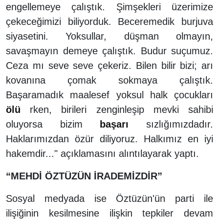
engellemeye çalıştık. Şimşekleri üzerimize
çekeceğimizi biliyorduk. Beceremedik burjuva
siyasetini. Yoksullar, düşman olmayın,
savaşmayın demeye çalıştık. Budur suçumuz.
Ceza mı seve seve çekeriz. Bilen bilir bizi; arı
kovanına çomak sokmaya çalıştık.
Başaramadık maalesef yoksul halk çocukları
ölü
rken, birileri zenginleşip mevki sahibi
oluyorsa bizim
başarı
sızlığımızdadır.
Haklarımızdan özür diliyoruz. Halkımız en iyi
hakemdir..." açıklamasını alıntılayarak yaptı.
“MEHDİ ÖZTÜZÜN İRADEMİZDİR”
Sosyal medyada ise Öztüzün'ün parti ile
ilişiğinin kesilmesine ilişkin tepkiler devam