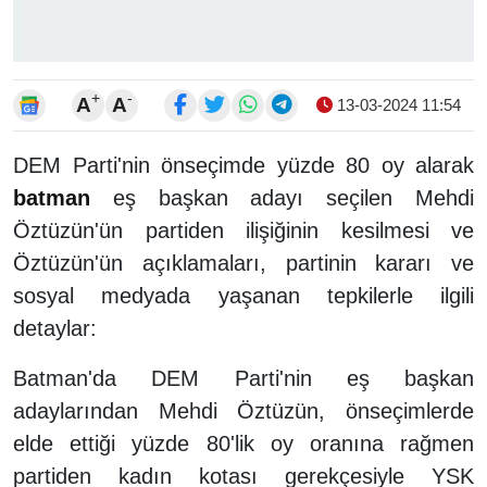
+
-
A
A
13-03-2024 11:54
DEM Parti'nin önseçimde yüzde 80 oy alarak
batman
eş başkan adayı seçilen Mehdi
Öztüzün'ün partiden ilişiğinin kesilmesi ve
Öztüzün'ün açıklamaları, partinin kararı ve
sosyal medyada yaşanan tepkilerle ilgili
detaylar:
Batman'da DEM Parti'nin eş başkan
adaylarından Mehdi Öztüzün, önseçimlerde
elde ettiği yüzde 80'lik oy oranına rağmen
partiden kadın kotası gerekçesiyle YSK