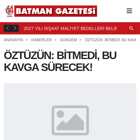
2027 YILI İNŞAAT MALİYET BEDELLERİ BELİRLENDİ
N
4 SAAT
B
5 SAAT ÖNCE
ANASAYFA
HABERLER
GÜNDEM
ÖZTÜZÜN: BİTMEDİ, BU KAVG
ÖZTÜZÜN: BİTMEDİ, BU
KAVGA SÜRECEK!