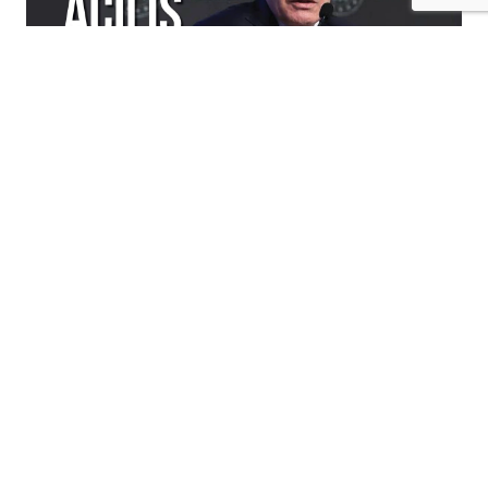
+
-
A
A
07-08-2026 10:04
BAKAN ŞİMŞEK BATMAN'DA AÇILIŞ
PROGRAMLARINA KATILACAK
hazine ve maliye
Bakanı Mehmet Şimşek,
bugün
batman
'da bir dizi açılış ve inceleme
programına katılacak.
program
kapsamında saat 19.00'da Gercüş
ilçesinde tamamlanan Sokak Sağlıklaştırma