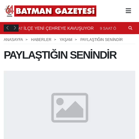
TI
İLÇE YENİ ÇEHREYE KAVUŞUYOR
B
9 SAAT
9 SAAT ÖNCE
Ö
ANASAYFA
HABERLER
YAŞAM
PAYLAŞTIĞIN SENİNDİR
PAYLAŞTIĞIN SENİNDİR