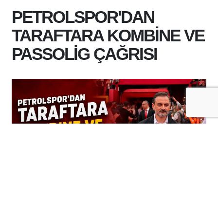
PETROLSPOR'DAN
TARAFTARA KOMBİNE VE
PASSOLİG ÇAĞRISI
+
-
A
A
05-08-2026 15:24