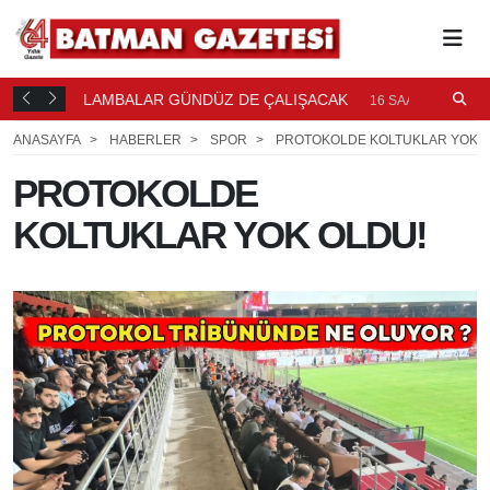
LAMBALAR GÜNDÜZ DE ÇALIŞACAK
P
16 SAAT ÖNCE
P
ANASAYFA
HABERLER
SPOR
PROTOKOLDE KOLTUKLAR YOK O
PROTOKOLDE
KOLTUKLAR YOK OLDU!