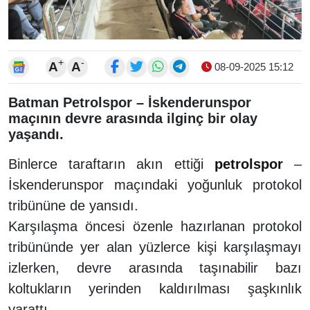
+
-
A
A
08-09-2025 15:12
Batman Petrolspor – İskenderunspor
maçının devre arasında ilginç bir olay
yaşandı.
Binlerce taraftarın akın ettiği
petrolspor
–
İskenderunspor maçındaki yoğunluk protokol
tribününe de yansıdı.
Karşılaşma öncesi özenle hazırlanan protokol
tribününde yer alan yüzlerce kişi karşılaşmayı
izlerken, devre arasında taşınabilir bazı
koltukların yerinden kaldırılması şaşkınlık
yarattı.