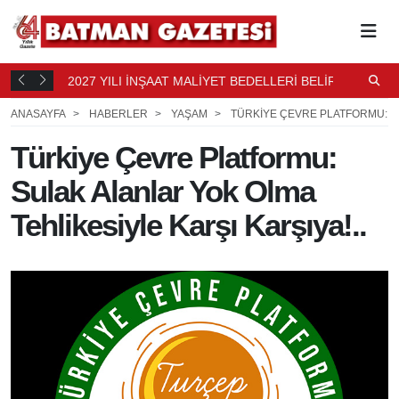
2027 YILI İNŞAAT MALİYET BEDELLERİ BELİRLENDİ
N
3 SAAT
B
4 SAAT ÖNCE
ANASAYFA
HABERLER
YAŞAM
TÜRKIYE ÇEVRE PLATFORMU: SU
Türkiye Çevre Platformu:
Sulak Alanlar Yok Olma
Tehlikesiyle Karşı Karşıya!..