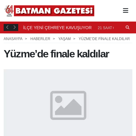
TI
İLÇE YENİ ÇEHREYE KAVUŞUYOR
B
21
21 SAAT ÖNCE
Ö
ANASAYFA
HABERLER
YAŞAM
YÜZME’DE FINALE KALDILAR
Yüzme’de finale kaldılar