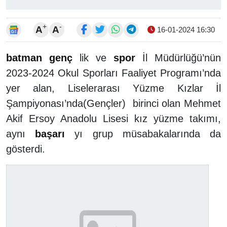
+
-
A
A
16-01-2024 16:30
batman
genç
lik ve
spor
İl Müdürlüğü’nün
2023-2024 Okul Sporları Faaliyet Programı’nda
yer alan, Liselerarası Yüzme Kızlar İl
Şampiyonası’nda(Gençler) birinci olan Mehmet
Akif Ersoy Anadolu Lisesi kız yüzme takımı,
aynı
başarı
yı grup müsabakalarında da
gösterdi.