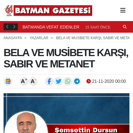
BATMANDA VEFAT EDENLER
Ü
15 SAAT ÖNCE
ANASAYFA
YAZARLAR
BELA VE MUSİBETE KARŞI, SABIR VE METAN
BELA VE MUSİBETE KARŞI,
SABIR VE METANET
+
-
A
A
21-11-2020 00:00