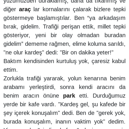
yüzümüzden duraklamış, daha da tıkanmış ve
diğer
araç
lar kornalarını çalarak bizlere tepki
göstermeye başlamıştılar. Ben “ya arkadaşım
bırak, gidelim. Trafiği perişan ettik, millet tepki
gösteriyor, yeni bir olay olmadan buradan
gidelim” dememe rağmen, elime koluma sarıldı,
"ne olur kardeş" dedi: "Bir on dakika yeter!"
Baktım kendisinden kurtuluş yok, çaresiz kabul
ettim.
Zorlukla trafiği yararak, yolun kenarına benim
arabamı yerleştirdi, sonra kendi aracını da
benim aracın önüne
park
etti. Durduğumuz
yerde bir kafe vardı. "Kardeş gel, şu kafede bir
şey içerek konuşalım" dedi. Ben de "gerek yok,
burada konuşalım, inanın vaktim yok" dedim.