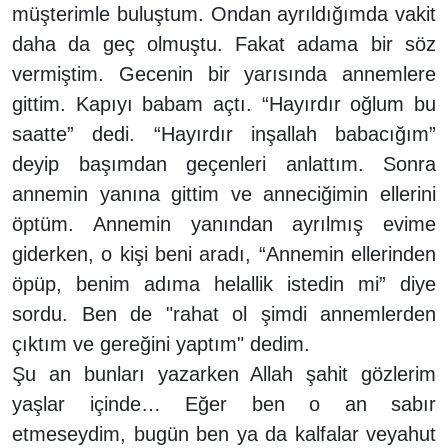
müşterimle buluştum. Ondan ayrıldığımda vakit
daha da geç olmuştu. Fakat adama bir söz
vermiştim. Gecenin bir yarısında annemlere
gittim. Kapıyı babam açtı. “Hayırdır oğlum bu
saatte” dedi. “Hayırdır inşallah babacığım”
deyip başımdan geçenleri anlattım. Sonra
annemin yanına gittim ve anneciğimin ellerini
öptüm. Annemin yanından ayrılmış evime
giderken, o kişi beni aradı, “Annemin ellerinden
öpüp, benim adıma helallik istedin mi” diye
sordu. Ben de "rahat ol şimdi annemlerden
çıktım ve gereğini yaptım" dedim.
Şu an bunları yazarken Allah şahit gözlerim
yaşlar içinde… Eğer ben o an sabır
etmeseydim, bugün ben ya da kalfalar veyahut