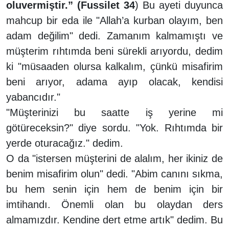
oluvermiştir.” (Fussilet 34
) Bu ayeti duyunca
mahcup bir eda ile "Allah’a kurban olayım, ben
adam değilim" dedi. Zamanım kalmamıştı ve
müşterim rıhtımda beni sürekli arıyordu, dedim
ki "müsaaden olursa kalkalım, çünkü misafirim
beni arıyor, adama ayıp olacak, kendisi
yabancıdır."
"Müşterinizi bu saatte iş yerine mi
götüreceksin?" diye sordu. "Yok. Rıhtımda bir
yerde oturacağız."
dedim.
O da "istersen müşterini de alalım, her ikiniz de
benim misafirim olun" dedi. "Abim canını sıkma,
bu hem senin için hem de benim için bir
imtihandı. Önemli olan bu olaydan ders
almamızdır. Kendine dert etme artık" dedim. Bu