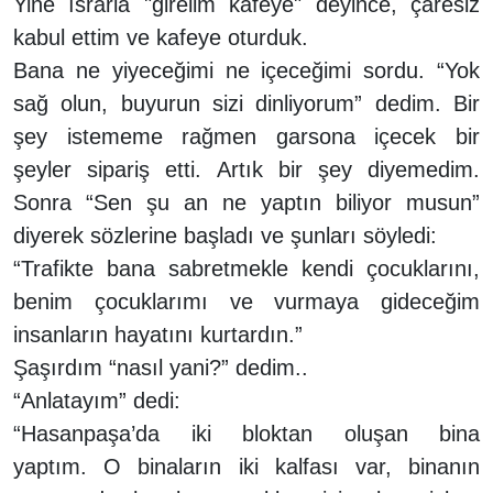
Yine ısrarla "girelim kafeye" deyince, çaresiz
kabul ettim ve kafeye oturduk.
Bana ne yiyeceğimi ne içeceğimi sordu. “Yok
sağ olun, buyurun sizi dinliyorum” dedim. Bir
şey istememe rağmen garsona içecek bir
şeyler sipariş etti. Artık bir şey diyemedim.
Sonra “Sen şu an ne yaptın biliyor musun”
diyerek sözlerine başladı ve şunları söyledi:
“Trafikte bana sabretmekle kendi çocuklarını,
benim çocuklarımı ve vurmaya gideceğim
insanların hayatını kurtardın.”
Şaşırdım “nasıl yani?” dedim..
“Anlatayım” dedi:
“Hasanpaşa’da iki bloktan oluşan bina
yaptım. O binaların iki kalfası var, binanın