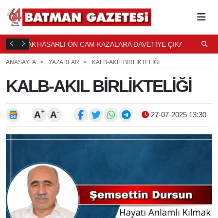
 KURULACAK
HASARLI ÖN CAM KAZALARA DAVETİYE ÇIKARIYOR
B
13 DK. ÖNCE
ANASAYFA
YAZARLAR
KALB-AKIL BİRLİKTELİĞİ
KALB-AKIL BİRLİKTELİĞİ
+
-
A
A
27-07-2025 13:30