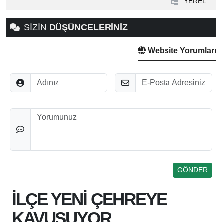
YEREL
SİZİN
DÜŞÜNCELERİNİZ
Website Yorumları
Adınız
E-Posta
Düşünceleriniz
İLÇE YENİ ÇEHREYE
KAVUŞUYOR