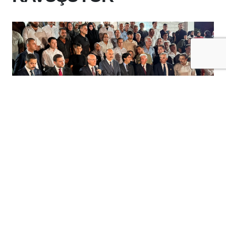
+
-
A
A
08-08-2026 12:19
GERCÜŞ’TE DEĞİŞİM BAŞLADI:
CADDELER YENİLENİYOR, İLÇE YENİ
ÇEHREYE KAVUŞUYOR
gercüş
’te hayata geçirilen Sokak