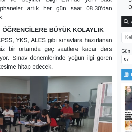
B
O
üphaneler artık her gün saat 08.30’dan
k.
N ÖĞRENCİLERE BÜYÜK KOLAYLIK
 KPSS, YKS, ALES gibi sınavlara hazırlanan
ssiz bir ortamda geç saatlere kadar ders
Gün
ıyor. Sınav dönemlerinde yoğun ilgi gören
kesime hitap edecek.