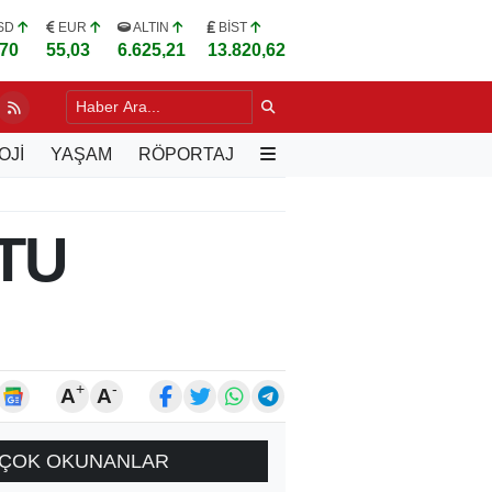
SD
EUR
ALTIN
BİST
,70
55,03
6.625,21
13.820,62
I GÜREŞÇİ U20 DÜNYA ŞAMPİYONASI'NDA
26 DK. ÖNCE
OJİ
YAŞAM
RÖPORTAJ
TU
+
-
A
A
ÇOK OKUNANLAR