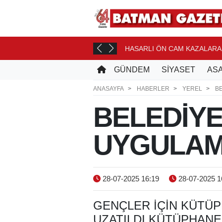
ACAK
HASARLI ÖN CAM KAZALARA
23 DK. ÖNCE
GÜNDEM
SİYASET
ASA
ANASAYFA
HABERLER
YEREL
B
BELEDİYE
UYGULA
28-07-2025 16:19
28-07-2025 1
GENÇLER İÇİN KÜTÜP
UZATILDI,KÜTÜPHANEL