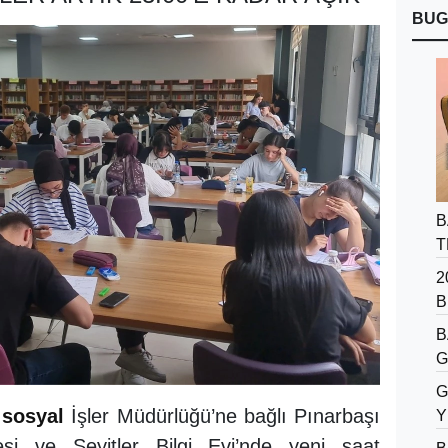
BUG
B
T
2
B
B
G
G
e
sosyal
İşler Müdürlüğü’ne bağlı Pınarbaşı
Y
esi ve Seyitler Bilgi Evi’nde yeni saat