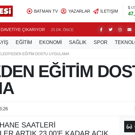
U
BATMAN TV
YAZARLAR
İLETIŞIM
47
 DAVETİYE ÇIKARIYOR
BATMANL
25 DK. ÖNCE
YİŞ
EĞİTİM
EKONOMİ
SAĞLIK
SPOR
TEKNOL
ELEDİYEDEN EĞİTİM DOSTU UYGULAMA
DEN EĞİTİM DOS
MA
6:26
HANE SAATLERİ
ER ARTIK 23.00’E KADAR AÇIK