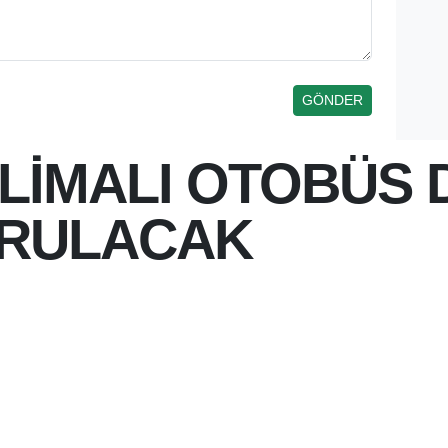
KLİMALI OTOBÜS
URULACAK
 14:42
, KENTTE UYGULANAN YENI
ÜS DURAKLARI PROJESI'NIN
TILECEĞINI VE 43 YENI
BUG
ALI SISTEME