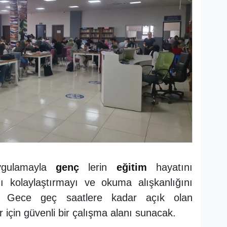
ygulamayla
genç
lerin
eğitim
hayatını
mı kolaylaştırmayı ve okuma alışkanlığını
or. Gece geç saatlere kadar açık olan
r için güvenli bir çalışma alanı sunacak.