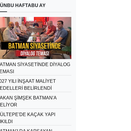
ÜN
BU HAFTA
BU AY
ATMAN SİYASETİNDE DİYALOG
EMASI
027 YILI İNŞAAT MALİYET
EDELLERİ BELİRLENDİ
AKAN ŞİMŞEK BATMAN'A
ELİYOR
ÜLTEPE'DE KAÇAK YAPI
IKILDI