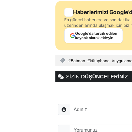
Haberlerimizi Google’d
En güncel haberlere ve son dakika 
üzerinden anında ulaşmak için bizi f
Google’da tercih edilen
kaynak olarak ekleyin
Batman
kütüphane
uygulam
SİZİN
DÜŞÜNCELERİNİZ
Adınız
Düşünceleriniz