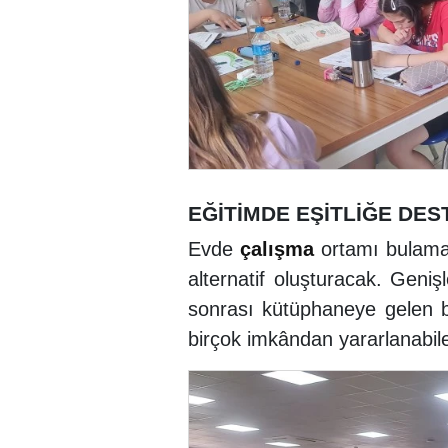
EĞİTİMDE EŞİTLİĞE DES
Evde
çalışma
ortamı bulamay
alternatif oluşturacak. Geniş
sonrası kütüphaneye gelen bi
birçok imkândan yararlanabil