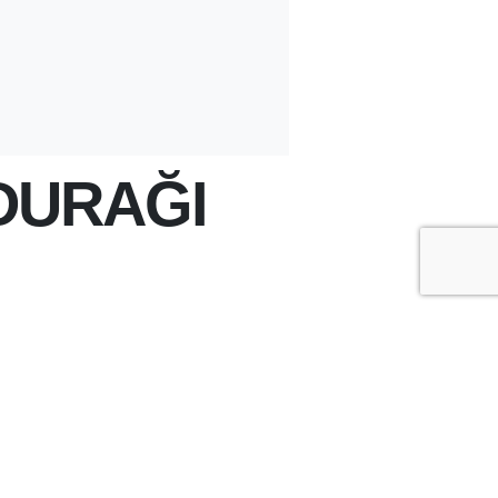
 DURAĞI
+
-
A
A
ÇOK OKUNANLAR
ÜN
BU HAFTA
BU AY