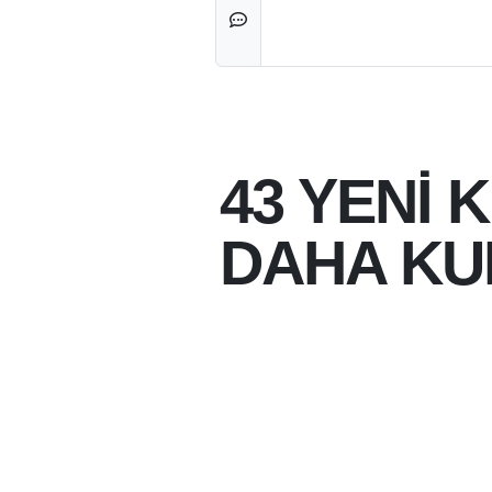
43 YENİ 
DAHA K
07-08-2026 14:41
07-08-2026
BATMAN BELEDIYESI
NESIL KLIMALI OTOB
KAPSAMININ GENIŞLE
DURAĞIN DAHA KLIM