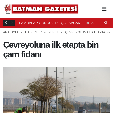
LAMBALAR GÜNDÜZ DE ÇALIŞACAK
P
18 SAAT ÖNCE
P
ANASAYFA
HABERLER
YEREL
ÇEVREYOLUNA ILK ETAPTA BIN 
Çevreyoluna ilk etapta bin
çam fidanı