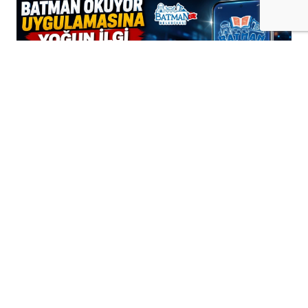
+
-
A
A
05-08-2026 15:07
Batman Belediyesi tarafından kullanıma
sunulan "Batman Okuyor" Dijital
Kütüphane uygulaması, kısa sürede çok
sayıda kullanıcıya ulaşarak kentte ilgi
gördü.
Mobil cihazlar üzerinden ücretsiz erişilebilen