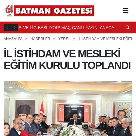
DÜŞTÜ
VE LİG BAŞLIYOR! MAÇ CANLI YAYINLANACAK
S
15
16
SAAT ÖNCE
S
ANASAYFA
HABERLER
YEREL
İL İSTİHDAM VE MESLEKİ EĞİTİ
İL İSTİHDAM VE MESLEKİ
EĞİTİM KURULU TOPLANDI