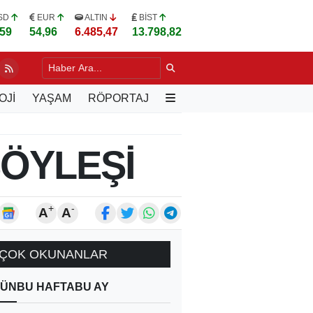
SD
EUR
ALTIN
BİST
,59
54,96
6.485,47
13.798,82
LU, VARŞOVA'DA TÜRK İŞ İNSANLARIYLA BULUŞTU
5 SAAT ÖNCE
OJİ
YAŞAM
RÖPORTAJ
SÖYLEŞİ
+
-
A
A
ÇOK OKUNANLAR
ÜN
BU HAFTA
BU AY