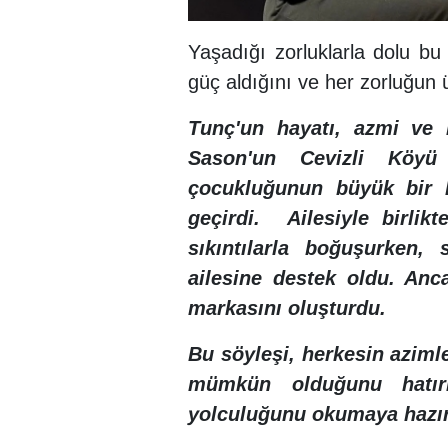
Yaşadığı zorluklarla dolu bu
güç aldığını ve her zorluğun ü
Tunç'un hayatı, azmi ve ka
Sason'un Cevizli Köyü
çocukluğunun büyük bir 
geçirdi. Ailesiyle birlik
sıkıntılarla boğuşurken,
ailesine destek oldu. An
markasını oluşturdu.
Bu söyleşi, herkesin aziml
mümkün olduğunu hatırl
yolculuğunu okumaya hazır