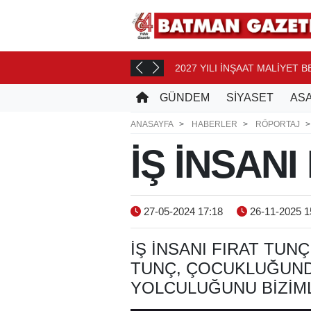
2027 YILI İNŞAAT MALİYET 
T ÖNCE
GÜNDEM
SİYASET
ASA
ANASAYFA
HABERLER
RÖPORTAJ
İŞ İNSANI
27-05-2024 17:18
26-11-2025 1
İŞ INSANI FIRAT TUN
TUNÇ, ÇOCUKLUĞUN
YOLCULUĞUNU BIZIML