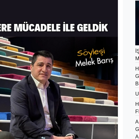
İ
M
H
G
B
U
H
F
A
G
A