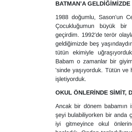
BATMAN’A GELDİĞİMİZDE
1988 doğumlu, Sason'un Ce
Çocukluğumun büyük bir 
geçirdim. 1992'de terör olay
geldiğimizde beş yaşındaydı
tütün ekimiyle uğraşıyordu
Babam o zamanlar bir giyi
'sinde yaşıyorduk. Tütün ve 
işletiyorduk.
OKUL ÖNLERİNDE SİMİT,
Ancak bir dönem babamın işl
şeyi bulabiliyorken bir and
iyi gitmeyince okul önler