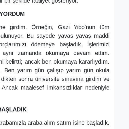
f bir şekilde faaliyet gösteriyor.
IYORDUM
ne girdim. Örneğin, Gazi Yibo'nun tüm
bulunuyor. Bu sayede yavaş yavaş maddi
çlarımızı ödemeye başladık. İşlerimizi
en aynı zamanda okumaya devam ettim.
 belirtti; ancak ben okumaya kararlıydım.
. Ben yarım gün çalışıp yarım gün okula
rdikten sonra üniversite sınavına girdim ve
 Ancak maalesef imkansızlıklar nedeniyle
 BAŞLADIK
akrabamızla araba alım satım işine başladık.