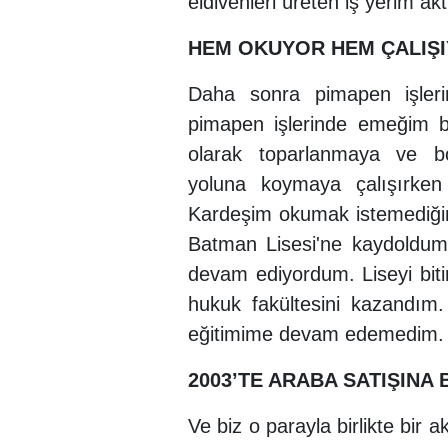
eldivenleri üreten iş yerim akti
HEM OKUYOR HEM ÇALIŞ
Daha sonra pimapen işleri
pimapen işlerinde emeğim 
olarak toparlanmaya ve bor
yoluna koymaya çalışırk
Kardeşim okumak istemediğini
Batman Lisesi'ne kaydoldum
devam ediyordum. Liseyi biti
hukuk fakültesini kazandım.
eğitimime devam edemedim.
2003’TE ARABA SATIŞINA
Ve biz o parayla birlikte bir 