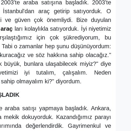
 2003'te araba satışına başladık. 2003'te
İstanbul'dan araç getirip satıyorduk. O
i ve güven çok önemliydi. Bize duyulan
z
araç
ları kolaylıkla satıyorduk. İyi niyetimiz
arşılaştığımız için çok şükrediyorum, bu
ti. Tabi o zamanlar hep şunu düşünüyordum:
 kuracağız ve söz hakkına sahip olacağız."
k büyük, bunlara ulaşabilecek miyiz?" diye
etimizi iyi tutalım, çalışalım. Neden
ahip olmayalım ki?" diyordum.
ŞLADIK
ne araba satışı yapmaya başladık. Ankara,
a mekik dokuyorduk. Kazandığımız parayı
rımında değerlendirdik. Gayrimenkul ve