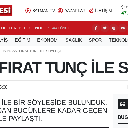
U
BATMAN TV
YAZARLAR
İLETIŞIM
47
BEDELLERİ BELİRLENDİ
NASIROĞ
4 SAAT ÖNCE
YİŞ
EĞİTİM
EKONOMİ
SAĞLIK
SPOR
TEKNOL
İŞ İNSANI FIRAT TUNÇ İLE SÖYLEŞİ
 FIRAT TUNÇ İLE 
5:38
Ç ILE BIR SÖYLEŞIDE BULUNDUK.
DAN BUGÜNLERE KADAR GEÇEN
E PAYLAŞTI.
BUG