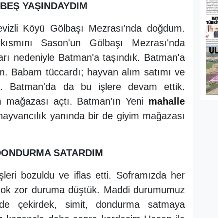
 BEŞ YAŞINDAYDIM
vizli Köyü Gölbaşı Mezrası'nda doğdum.
kısmını Sason'un Gölbaşı Mezrası'nda
ları nedeniyle Batman'a taşındık. Batman'a
m. Babam tüccardı; hayvan alım satımı ve
k. Batman'da da bu işlere devam ettik.
m mağazası açtı. Batman'ın Yeni
mahalle
hayvancılık yanında bir de giyim mağazası
 DONDURMA SATARDIM
eri bozuldu ve iflas etti. Soframızda her
a çok zor duruma düştük. Maddi durumumuz
inde çekirdek, simit, dondurma satmaya