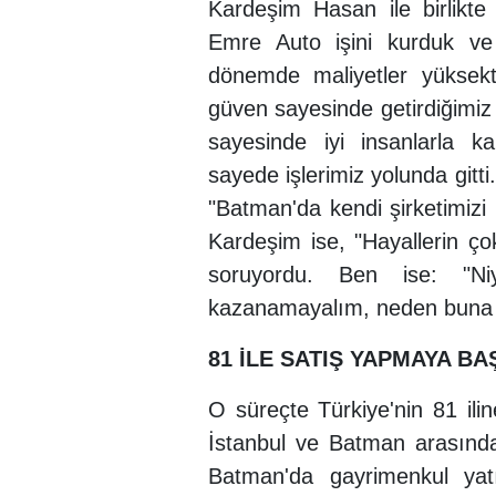
Kardeşim Hasan ile birlikte
Emre Auto işini kurduk ve 
dönemde maliyetler yüksekt
güven sayesinde getirdiğimi
sayesinde iyi insanlarla k
sayede işlerimiz yolunda git
"Batman'da kendi şirketimizi
Kardeşim ise, "Hayallerin ço
soruyordu. Ben ise: "Niy
kazanamayalım, neden buna s
81 İLE SATIŞ YAPMAYA BA
O süreçte Türkiye'nin 81 ili
İstanbul ve Batman arasınd
Batman'da gayrimenkul yatı