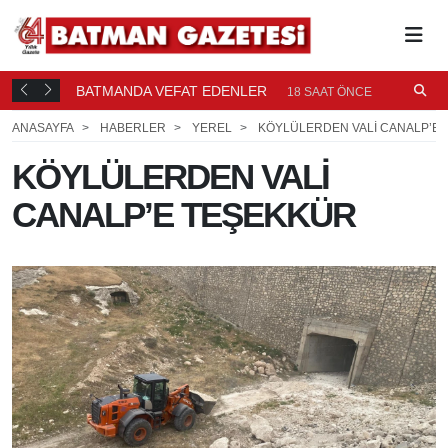
BATMANDA VEFAT EDENLER
Ü
18 SAAT ÖNCE
ANASAYFA
HABERLER
YEREL
KÖYLÜLERDEN VALİ CANALP’E
KÖYLÜLERDEN VALİ
CANALP’E TEŞEKKÜR