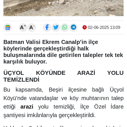
+
-
A
A
02-06-2025 13:09
Batman Valisi Ekrem Canalp’in ilçe
köylerinde gerçekleştirdiği halk
buluşmalarında dile getirilen talepler tek tek
karşılık buluyor.
ÜÇYOL KÖYÜNDE ARAZİ YOLU
TEMİZLENDİ
Bu kapsamda, Beşiri ilçesine bağlı Üçyol
Köyü’nde vatandaşlar ve köy muhtarının talep
ettiği
arazi
yolu temizliği, İlçe Özel İdare
şantiyesi imkânlarıyla gerçekleştirildi.