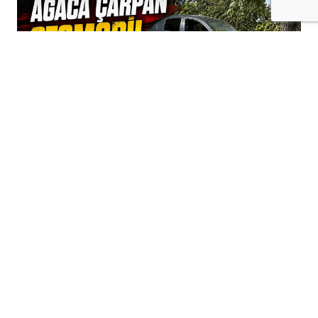
+
-
A
A
07-08-2026 15:19
Batman merkeze bağlı Bayraklı köyü
mevkiinde kontrolden çıkan otomobilin
ağaca çarpmasının ardından boş araziye
savrulduğu trafik kazasında şans eseri
yaralanan olmadı.
Edinilen bilgilere göre, sürücüsünün kimliği
henüz öğrenilemeyen otomobil, seyir