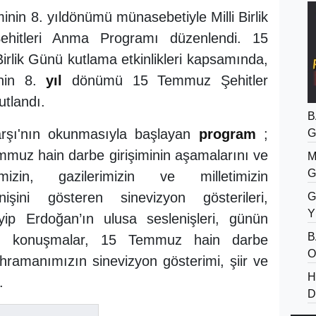
nin 8. yıldönümü münasebetiyle Milli Birlik
hitleri Anma Programı düzenlendi. 15
rlik Günü kutlama etkinlikleri kapsamında,
’nin 8.
yıl
dönümü 15 Temmuz Şehitler
kutlandı.
B
arşı'nın okunmasıyla başlayan
program
;
G
emmuz hain darbe girişiminin aşamalarını ve
M
G
mizin, gazilerimizin ve milletimizin
işini gösteren sinevizyon gösterileri,
G
Y
p Erdoğan’ın ulusa seslenişleri, günün
B
en konuşmalar, 15 Temmuz hain darbe
O
ahramanımızın sinevizyon gösterimi, şiir ve
H
.
D