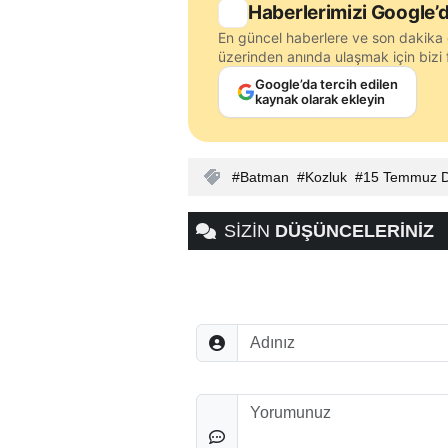
Haberlerimizi Google’d
En güncel haberlere ve son dakika 
üzerinden anında ulaşmak için bizi f
Google’da tercih edilen
kaynak olarak ekleyin
Batman
Kozluk
15 Temmuz De
SİZİN
DÜŞÜNCELERİNİZ
Adınız
Düşünceleriniz