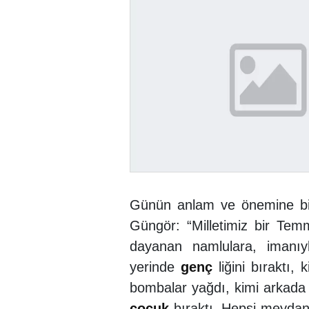
Günün anlam ve önemine 
Güngör: “Milletimiz bir Tem
dayanan namlulara, imanıyl
yerinde
genç
liğini bıraktı, 
bombalar yağdı, kimi arkada 
çocuk
bıraktı. Hepsi meydanl