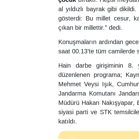
al yıldızlı bayrak gibi dikil
gösterdi: Bu millet cesur, 
çıkan bir millettir.” dedi.
Konuşmaların ardından gece
saat 00.13’te tüm camilerde s
Hain darbe girişiminin 8.
düzenlenen programa; Kay
Mehmet Veysi Işık, Cumhuri
Jandarma Komutanı Jandarm
Müdürü Hakan Nakışyapar, Be
siyasi parti ve STK temsilci
katıldı.