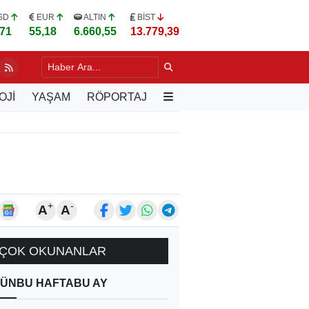
SD
EUR
ALTIN
BİST
,71
55,18
6.660,55
13.779,39
OJİ
YAŞAM
RÖPORTAJ
+
-
A
A
ÇOK OKUNANLAR
ÜN
BU HAFTA
BU AY