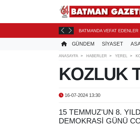
ONASI YOLCUSU
BATMANDA VEFAT EDENLER
12 SAAT ÖNCE
GÜNDEM
SİYASET
ASA
ANASAYFA
HABERLER
YEREL
K
KOZLUK 
16-07-2024 13:30
15 TEMMUZ'UN 8. YIL
DEMOKRASI GÜNÜ CO