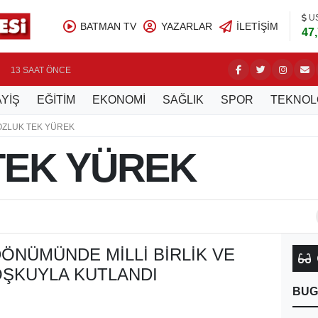
U
BATMAN TV
YAZARLAR
İLETIŞIM
47
13 SAAT ÖNCE
YİŞ
EĞİTİM
EKONOMİ
SAĞLIK
SPOR
TEKNOL
OZLUK TEK YÜREK
TEK YÜREK
DÖNÜMÜNDE MILLI BIRLIK VE
ŞKUYLA KUTLANDI
BUG