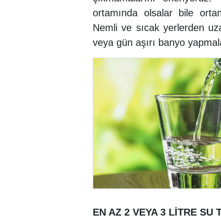
ortamında olsalar bile orta
Nemli ve sıcak yerlerden u
veya gün aşırı banyo yapmala
EN AZ 2 VEYA 3 LİTRE SU