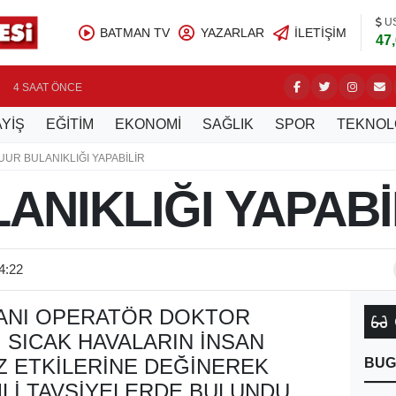
U
BATMAN TV
YAZARLAR
İLETIŞIM
47
4 SAAT ÖNCE
YİŞ
EĞİTİM
EKONOMİ
SAĞLIK
SPOR
TEKNOL
UUR BULANIKLIĞI YAPABİLİR
ANIKLIĞI YAPABİ
4:22
ANI OPERATÖR DOKTOR
 SICAK HAVALARIN INSAN
Z ETKILERINE DEĞINEREK
BUG
LI TAVSIYELERDE BULUNDU.