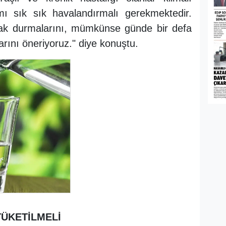
mı sık sık havalandırmalı gerekmektedir.
zak durmalarını, mümkünse günde bir defa
rını öneriyoruz." diye konuştu.
 TÜKETİLMELİ