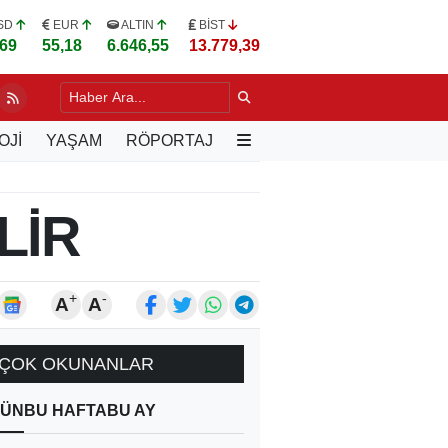
SD
EUR
ALTIN
BİST
,69
55,18
6.646,55
13.779,39
OJİ
YAŞAM
RÖPORTAJ
LİR
+
-
A
A
ÇOK OKUNANLAR
ÜN
BU HAFTA
BU AY