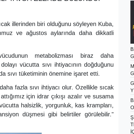
ıcak illerinden biri olduğunu söyleyen Kuba,
emmuz ve ağustos aylarında daha dikkatli
B
vücudunun metabolizması biraz daha
G
dolayı vücutta sıvı ihtiyacının doğduğunu
M
 sıvı tüketiminin önemine işaret etti.
G
G
a fazla sıvı ihtiyacı olur. Özellikle sıcak
Y
attığımız için idrar çıkışı azalır ve susama
B
vücutta halsizlik, yorgunluk, kas krampları,
O
siyon düşmesi gibi belirtiler görülebilir."
Ş
T
İ