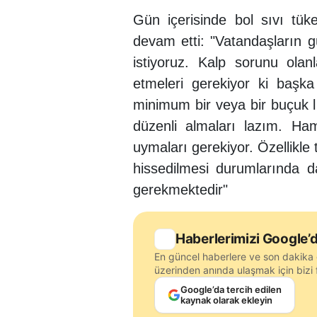
Gün içerisinde bol sıvı tük
devam etti: "Vatandaşların g
istiyoruz. Kalp sorunu olan
etmeleri gerekiyor ki başk
minimum bir veya bir buçuk lit
düzenli almaları lazım. Ha
uymaları gerekiyor. Özellikle 
hissedilmesi durumlarında 
gerekmektedir"
Haberlerimizi Google’d
En güncel haberlere ve son dakika 
üzerinden anında ulaşmak için bizi f
Google’da tercih edilen
kaynak olarak ekleyin