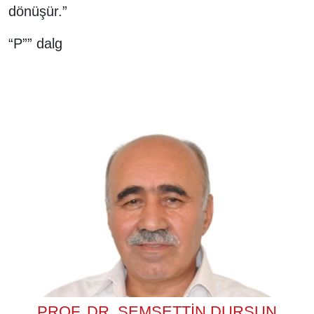
dönüşür.”
“P”” dalg
PROF. DR. ŞEMSETTIN DURSUN