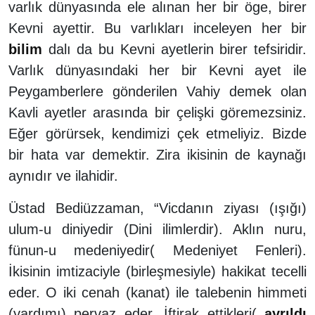
varlık dünyasında ele alınan her bir öge, birer
Kevni ayettir. Bu varlıkları inceleyen her bir
bilim
dalı da bu Kevni ayetlerin birer tefsiridir.
Varlık dünyasındaki her bir Kevni ayet ile
Peygamberlere gönderilen Vahiy demek olan
Kavli ayetler arasında bir çelişki göremezsiniz.
Eğer görürsek, kendimizi çek etmeliyiz. Bizde
bir hata var demektir. Zira ikisinin de kaynağı
aynıdır ve ilahidir.
Üstad Bediüzzaman, “Vicdanın ziyası (ışığı)
ulum-u diniyedir (Dini ilimlerdir). Aklın nuru,
fünun-u medeniyedir( Medeniyet Fenleri).
İkisinin imtizaciyle (birleşmesiyle) hakikat tecelli
eder. O iki cenah (kanat) ile talebenin himmeti
(yardımı) pervaz eder. İftirak ettikleri(
ayrıldı