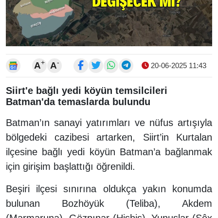
+
-
A
A
20-06-2025 11:43
Siirt'e bağlı yedi köyün temsilcileri
Batman'da temaslarda bulundu
Batman’ın sanayi yatırımları ve nüfus artışıyla
bölgedeki cazibesi artarken, Siirt’in Kurtalan
ilçesine bağlı yedi köyün Batman’a bağlanmak
için girişim başlattığı öğrenildi.
Beşiri ilçesi sınırına oldukça yakın konumda
bulunan Bozhöyük (Teliba), Akdem
(Marmaruna), Gözpınar (Hishis), Yunuslar (Şêx