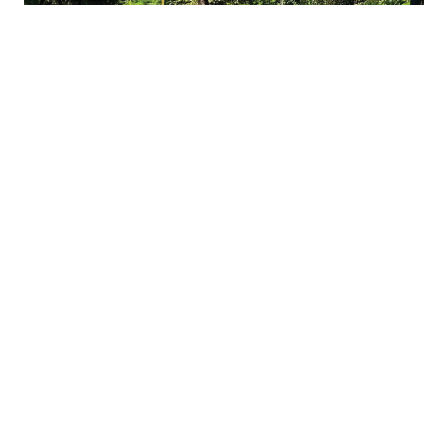
+
-
A
A
07-08-2026 17:31
Sivas'ta düzenlenecek U13 Alt Minikler
Türkiye Boks Şampiyonası'nda Batman'ı
toplam 21 kişilik kafile temsil edecek.
Batmanlı sporcular, antrenörler İbrahim Halil
Güzel ve Mustafa Okuyucu eşliğinde
şampiyonaya katılarak madalya mücadelesi
verecek.