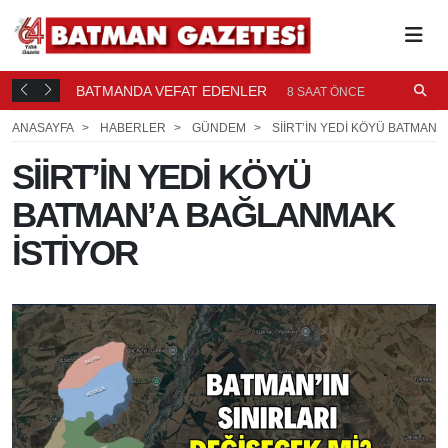
BATMANDA VEFAT EDENLER
Ü
8 SAAT ÖNCE
ANASAYFA
HABERLER
GÜNDEM
SİİRT’İN YEDİ KÖYÜ BATMAN’
SİİRT’İN YEDİ KÖYÜ
BATMAN’A BAĞLANMAK
İSTİYOR